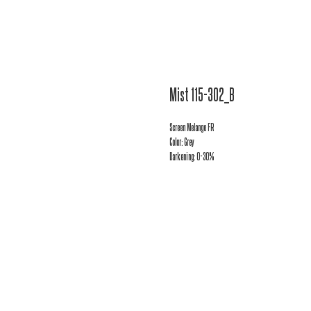
Mist 115-302_B
Screen Melange FR
Color: Grey
Darkening: 0-30%