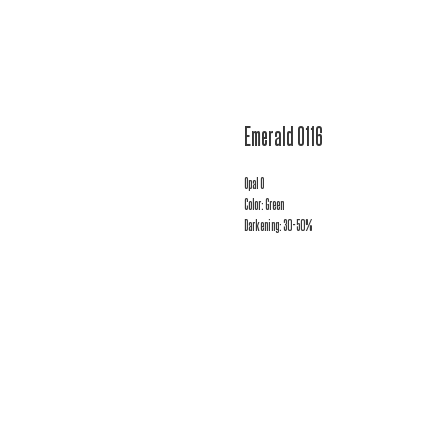
Emerald 0116
Opal O
Color: Green
Darkening: 30-50%